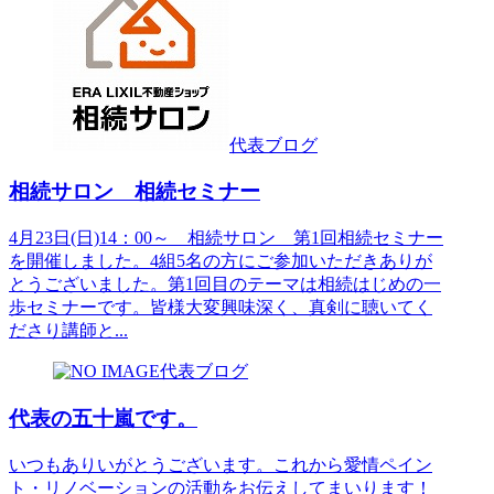
代表ブログ
相続サロン 相続セミナー
4月23日(日)14：00～ 相続サロン 第1回相続セミナー
を開催しました。4組5名の方にご参加いただきありが
とうございました。第1回目のテーマは相続はじめの一
歩セミナーです。皆様大変興味深く、真剣に聴いてく
ださり講師と...
代表ブログ
代表の五十嵐です。
いつもありいがとうございます。これから愛情ペイン
ト・リノベーションの活動をお伝えしてまいります！