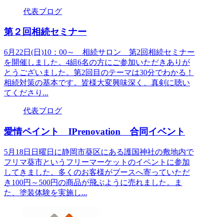
代表ブログ
第２回相続セミナー
6月22日(日)10：00～ 相続サロン 第2回相続セミナー
を開催しました。4組6名の方にご参加いただきありが
とうございました。第2回目のテーマは30分でわかる！
相続対策の基本です。皆様大変興味深く、真剣に聴い
てくださり...
代表ブログ
愛情ペイント IPrenovation 合同イベント
5月18日日曜日に静岡市葵区にある護国神社の敷地内で
フリマ葵市というフリーマーケットのイベントに参加
してきました。多くのお客様がブースへ寄っていただ
き100円～500円の商品が飛ぶように売れました。ま
た、塗装体験を実施し...