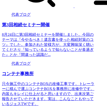
代表ブログ
第3回相続セミナー開催
8月24日に第3回相続セミナーを開催しました。今回の
テーマは『今やるべき！遺言書を使った相続対策のコ
ツ』でした。参加された皆様方が、大変興味深く聴い
てくださり『知っているようで知らないことが多過ぎ
た』とか『間違った認識だ...
代表ブログ
コンテナ事務所
只今施工中のコンテナBOXの改修工事です。トレーラ
ーに積んで運ぶコンテナBOXを事務所に改修中です。
内装もキレイに仕上がると思いますので、出来次第ご
報告させていただきます。実は、こんなこともやって
いるジェスTWです。